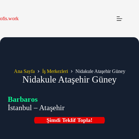
Skip
to
content
ofis.work
Ana Sayfa
İş Merkezleri
Nidakule Ataşehir Güney
Nidakule Ataşehir Güney
Barbaros
İstanbul – Ataşehir
Şimdi Teklif Topla!