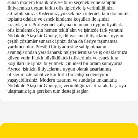
sunan modern kiralık ofis ve büro seçeneklerine sahiptir.
İhtiyacınıza uygun farklı ofis tipleriyle iş verimliliğinizi
artırabilirsiniz. Ofislerimiz, yüksek hızlı internet, tam donanımlı
toplantı odaları ve esnek kiralama koşulları ile işinizi
kolaylaştırır. Profesyonel çalışma ortamında uygun fiyatlarla
ofis kiralamak için hemen teklif alın ve işinizde fark yaratın!
Nidakule Ataşehir Güney, iş dünyasının ihtiyaçlarına uygun
çeşitli çözümler sunarak işinizi daha da ileriye taşımanıza
yardımcı olur. Prestijli bir iş adresine sahip olmanın
avantajlarından yararlanarak müşterilerinize ve iş ortaklarınıza
güven verir. Farklı büyüklükteki ofislerimiz ve esnek kira
koşulları ile işinizi büyütmek için ideal bir ortam sunuyoruz.
Ayrıca, işinizin ihtiyaçlarına uygun olarak tasarlanmış
ofislerimizde rahat ve konforlu bir çalışma deneyimi
yaşayabilirsiniz. Modern tasarımı ve sunduğu imkanlarla
Nidakule Ataşehir Güney, iş verimliliğinizi artırarak, başarıya
ulaşmanız için gereken tüm desteği sağlar.